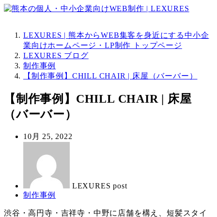
LEXURES | 熊本からWEB集客を身近にする中小企
業向けホームページ・LP制作 トップページ
LEXURES ブログ
制作事例
【制作事例】CHILL CHAIR | 床屋（バーバー）
【制作事例】CHILL CHAIR | 床屋
（バーバー）
投
10月 25, 2022
稿
著
日
者
LEXURES post
カ
制作事例
テ
渋谷・高円寺・吉祥寺・中野に店舗を構え、短髪スタイ
ゴ